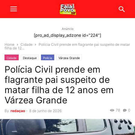
Anúncio
[pro_ad_display_adzone id="224"]
Home
Cidade
Polícia Civil prende em flagrante pai suspeito de matar
filha de 12...
Cidade
Destaque
Polícia
Várzea Grande
Polícia Civil prende em
flagrante pai suspeito de
matar filha de 12 anos em
Várzea Grande
78
0
By
redaçao
-
8 de junho de 2026