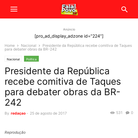
Anúncio
[pro_ad_display_adzone id="224"]
Home
Nacional
Presidente da República recebe comitiva de Taques
para debater obras da BR-242
Nacional
Política
Presidente da República
recebe comitiva de Taques
para debater obras da BR-
242
531
0
By
redaçao
-
25 de agosto de 2017
Reprodução