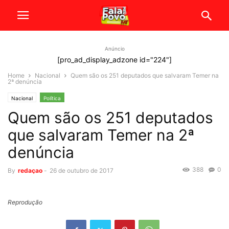
Anúncio
[pro_ad_display_adzone id="224"]
Home
Nacional
Quem são os 251 deputados que salvaram Temer na
2ª denúncia
Nacional
Política
Quem são os 251 deputados
que salvaram Temer na 2ª
denúncia
388
0
By
redaçao
-
26 de outubro de 2017
Reprodução