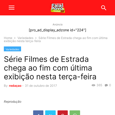
Anúncio
[pro_ad_display_adzone id="224"]
Home
Variedades
Série Filmes de Estrada chega ao fim com última
exibição nesta terça-feira
Variedades
Série Filmes de Estrada
chega ao fim com última
exibição nesta terça-feira
365
0
By
redaçao
-
31 de outubro de 2017
Reprodução