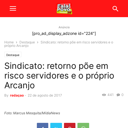
Anúncio
[pro_ad_display_adzone id="224"]
Home
Destaque
Sindicato: retorno põe em risco servidores e o
próprio Arcanjo
Destaque
Sindicato: retorno põe em
risco servidores e o próprio
Arcanjo
441
0
By
redaçao
-
22 de agosto de 2017
Foto: Marcus Mesquita/MídiaNews