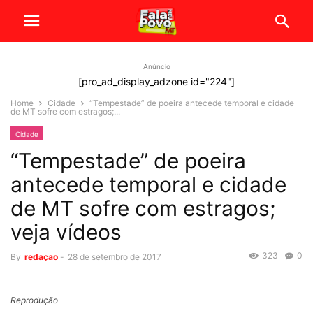
Anúncio
[pro_ad_display_adzone id="224"]
Home
Cidade
“Tempestade” de poeira antecede temporal e cidade
de MT sofre com estragos;...
Cidade
“Tempestade” de poeira
antecede temporal e cidade
de MT sofre com estragos;
veja vídeos
323
0
By
redaçao
-
28 de setembro de 2017
Reprodução