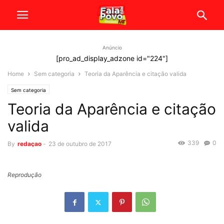
Anúncio
[pro_ad_display_adzone id="224"]
Home
Sem categoria
Teoria da Aparência e citação valida
Sem categoria
Teoria da Aparência e citação
valida
339
0
By
redaçao
-
23 de outubro de 2017
Reprodução