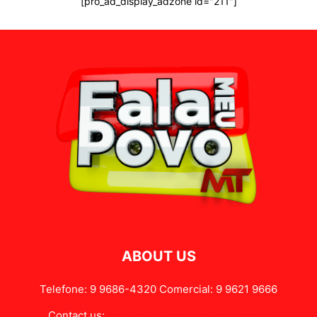
[pro_ad_display_adzone id="211"]
ABOUT US
Telefone: 9 9686-4320 Comercial: 9 9621 9666
Contact us:
contato@falameupovomt.com.br