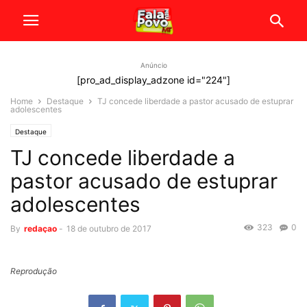
Anúncio
[pro_ad_display_adzone id="224"]
Home
Destaque
TJ concede liberdade a pastor acusado de estuprar
adolescentes
Destaque
TJ concede liberdade a
pastor acusado de estuprar
adolescentes
323
0
By
redaçao
-
18 de outubro de 2017
Reprodução