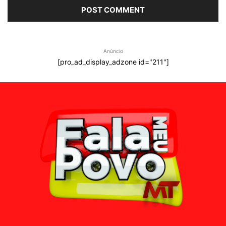
Anúncio
[pro_ad_display_adzone id="211"]