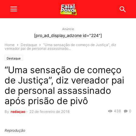
Anúncio
[pro_ad_display_adzone id="224"]
Home
Destaque
“Uma sensação de começo de Justiça”, diz
vereador pai de personal assassinado...
Destaque
“Uma sensação de começo
de Justiça”, diz vereador pai
de personal assassinado
após prisão de pivô
438
0
By
redaçao
-
22 de fevereiro de 2018
Reprodução