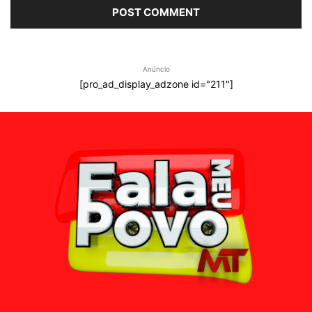
Anúncio
[pro_ad_display_adzone id="211"]