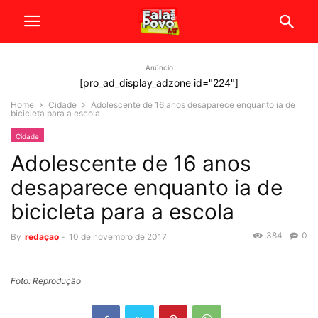
Anúncio
[pro_ad_display_adzone id="224"]
Home
Cidade
Adolescente de 16 anos desaparece enquanto ia de
bicicleta para a escola
Cidade
Adolescente de 16 anos
desaparece enquanto ia de
bicicleta para a escola
384
0
By
redaçao
-
10 de novembro de 2017
Foto: Reprodução