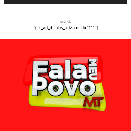
Anúncio
[pro_ad_display_adzone id="211"]