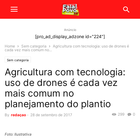
Anúncio
[pro_ad_display_adzone id="224"]
Home
Sem categoria
Agricultura com tecnologia: uso de drones é
cada vez mais comum no...
Sem categoria
Agricultura com tecnologia:
uso de drones é cada vez
mais comum no
planejamento do plantio
299
0
By
redaçao
-
28 de setembro de 2017
Foto: Ilustrativa