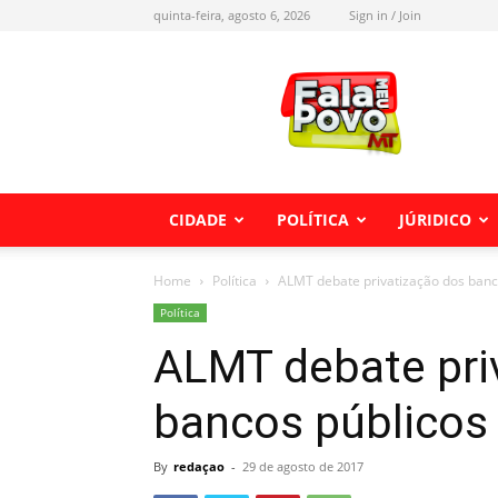
quinta-feira, agosto 6, 2026
Sign in / Join
Fala
meu
Povo
MT
CIDADE
POLÍTICA
JÚRIDICO
Home
Política
ALMT debate privatização dos banco
Política
ALMT debate pri
bancos públicos 
By
redaçao
-
29 de agosto de 2017