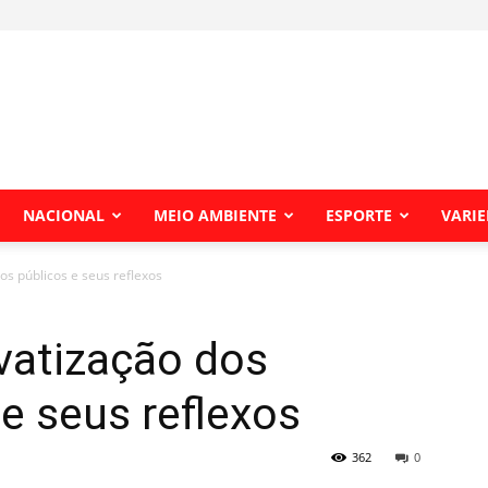
NACIONAL
MEIO AMBIENTE
ESPORTE
VARI
s públicos e seus reflexos
vatização dos
e seus reflexos
362
0