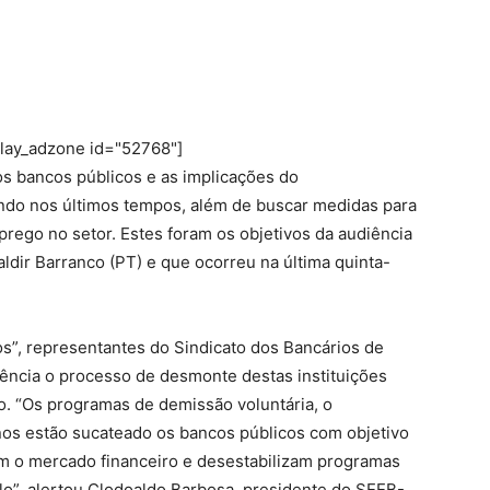
play_adzone id="52768"]
s bancos públicos e as implicações do
do nos últimos tempos, além de buscar medidas para
rego no setor. Estes foram os objetivos da audiência
ldir Barranco (PT) e que ocorreu na última quinta-
”, representantes do Sindicato dos Bancários de
ncia o processo de desmonte destas instituições
o. “Os programas de demissão voluntária, o
nos estão sucateado os bancos públicos com objetivo
em o mercado financeiro e desestabilizam programas
lo”, alertou Clodoaldo Barbosa, presidente do SEEB-