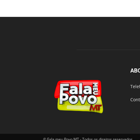
AB
Tele
Cont
© Fala meu Povo MT - Todos os direitos reservados