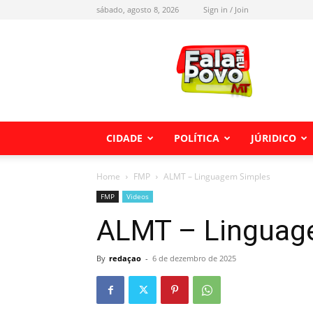
sábado, agosto 8, 2026
Sign in / Join
Fala
meu
Povo
MT
CIDADE
POLÍTICA
JÚRIDICO
Home
FMP
ALMT – Linguagem Simples
FMP
Videos
ALMT – Linguag
By
redaçao
-
6 de dezembro de 2025