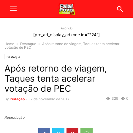
Anúncio
[pro_ad_display_adzone id="224"]
Home
Destaque
Após retorno de viagem, Taques tenta acelerar
votação de PEC
Destaque
Após retorno de viagem,
Taques tenta acelerar
votação de PEC
329
0
By
redaçao
-
17 de novembro de 2017
Reprodução