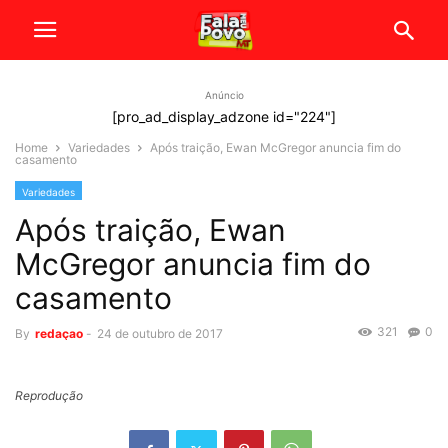
Anúncio
[pro_ad_display_adzone id="224"]
Home
Variedades
Após traição, Ewan McGregor anuncia fim do
casamento
Variedades
Após traição, Ewan
McGregor anuncia fim do
casamento
321
0
By
redaçao
-
24 de outubro de 2017
Reprodução