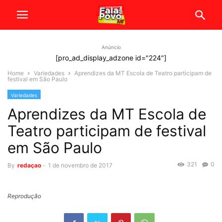
Anúncio
[pro_ad_display_adzone id="224"]
Home
Variedades
Aprendizes da MT Escola de Teatro participam de
festival em São Paulo
Variedades
Aprendizes da MT Escola de
Teatro participam de festival
em São Paulo
321
0
By
redaçao
-
1 de novembro de 2017
Reprodução