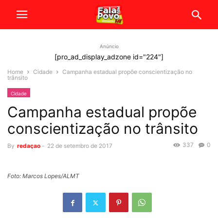
Anúncio
[pro_ad_display_adzone id="224"]
Home
Cidade
Campanha estadual propõe conscientização no
trânsito
Cidade
Campanha estadual propõe
conscientização no trânsito
337
0
By
redaçao
-
22 de setembro de 2017
Foto: Marcos Lopes/ALMT