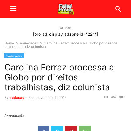
Anúncio
[pro_ad_display_adzone id="224"]
Home
Variedades
Carolina Ferraz processa a Globo por direitos
trabalhistas, diz colunista
Variedades
Carolina Ferraz processa a
Globo por direitos
trabalhistas, diz colunista
384
0
By
redaçao
-
7 de novembro de 2017
Reprodução