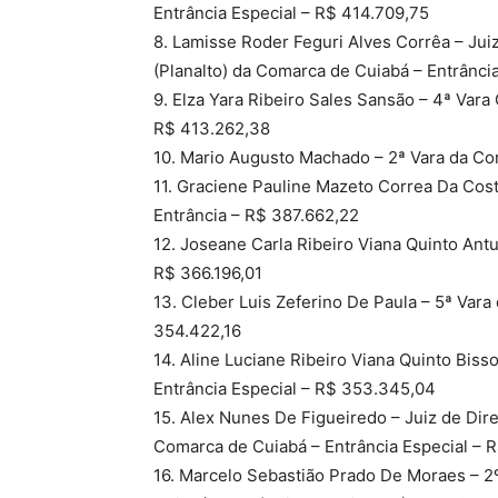
Entrância Especial – R$ 414.709,75
8. Lamisse Roder Feguri Alves Corrêa – Juiz
(Planalto) da Comarca de Cuiabá – Entrânci
9. Elza Yara Ribeiro Sales Sansão – 4ª Vara
R$ 413.262,38
10. Mario Augusto Machado – 2ª Vara da Co
11. Graciene Pauline Mazeto Correa Da Cost
Entrância – R$ 387.662,22
12. Joseane Carla Ribeiro Viana Quinto Ant
R$ 366.196,01
13. Cleber Luis Zeferino De Paula – 5ª Vara
354.422,16
14. Aline Luciane Ribeiro Viana Quinto Biss
Entrância Especial – R$ 353.345,04
15. Alex Nunes De Figueiredo – Juiz de Dire
Comarca de Cuiabá – Entrância Especial –
16. Marcelo Sebastião Prado De Moraes – 2