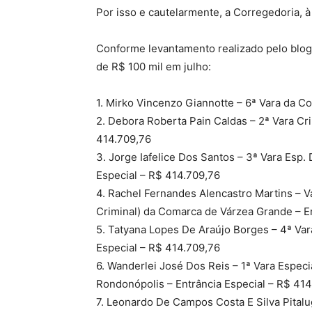
Por isso e cautelarmente, a Corregedoria,
Conforme levantamento realizado pelo blo
de R$ 100 mil em julho:
1. Mirko Vincenzo Giannotte – 6ª Vara da C
2. Debora Roberta Pain Caldas – 2ª Vara Cr
414.709,76
3. Jorge Iafelice Dos Santos – 3ª Vara Esp.
Especial – R$ 414.709,76
4. Rachel Fernandes Alencastro Martins – Va
Criminal) da Comarca de Várzea Grande – E
5. Tatyana Lopes De Araújo Borges – 4ª Va
Especial – R$ 414.709,76
6. Wanderlei José Dos Reis – 1ª Vara Espec
Rondonópolis – Entrância Especial – R$ 41
7. Leonardo De Campos Costa E Silva Pitalu