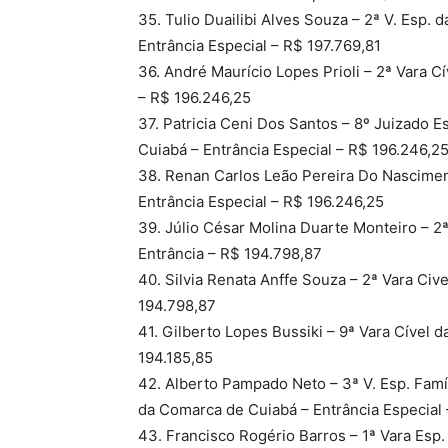
35. Tulio Duailibi Alves Souza – 2ª V. Esp.
Entrância Especial – R$ 197.769,81
36. André Maurício Lopes Prioli – 2ª Vara C
– R$ 196.246,25
37. Patricia Ceni Dos Santos – 8º Juizado E
Cuiabá – Entrância Especial – R$ 196.246,2
38. Renan Carlos Leão Pereira Do Nascimen
Entrância Especial – R$ 196.246,25
39. Júlio César Molina Duarte Monteiro – 2
Entrância – R$ 194.798,87
40. Silvia Renata Anffe Souza – 2ª Vara Civ
194.798,87
41. Gilberto Lopes Bussiki – 9ª Vara Cível 
194.185,85
42. Alberto Pampado Neto – 3ª V. Esp. Famí
da Comarca de Cuiabá – Entrância Especial
43. Francisco Rogério Barros – 1ª Vara Es