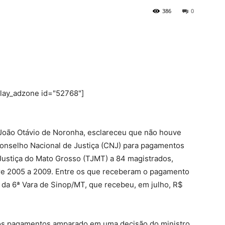
386
0
play_adzone id="52768"]
 João Otávio de Noronha, esclareceu que não houve
Conselho Nacional de Justiça (CNJ) para pagamentos
 Justiça do Mato Grosso (TJMT) a 84 magistrados,
ntre 2005 a 2009. Entre os que receberam o pagamento
ar da 6ª Vara de Sinop/MT, que recebeu, em julho, R$
 os pagamentos amparado em uma decisão do ministro