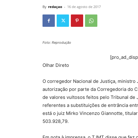
By
redaçao
-
16 de agosto de 2017
Foto: Reprodução
[pro_ad_dis
Olhar Direto
O corregedor Nacional de Justiça, ministro
autorização por parte da Corregedoria do 
de valores vultosos feitos pelo Tribunal de
referentes a substituições de entrância e
está o juiz Mirko Vincenzo Giannotte, titul
503.928,79.
Em nota à imprensa, o TJMT disse que fez