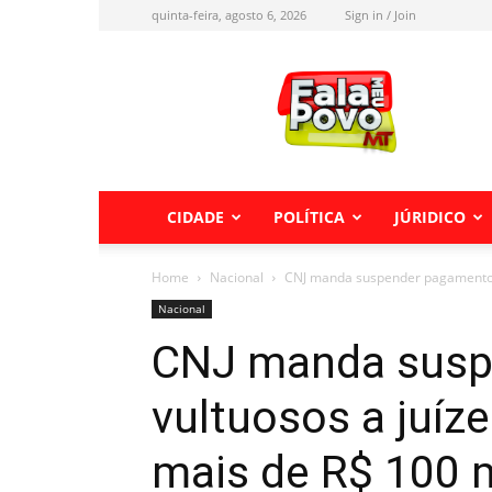
quinta-feira, agosto 6, 2026
Sign in / Join
Fala
meu
Povo
MT
CIDADE
POLÍTICA
JÚRIDICO
Home
Nacional
CNJ manda suspender pagamentos 
Nacional
CNJ manda susp
vultuosos a juíz
mais de R$ 100 m