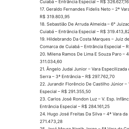
Cuiabá – Entrância Especial – R$ 326.627,1
17. Geraldo Fernandes Fidelis Neto – 2ª Var
R$ 319.803,95
18. Sebastião De Arruda Almeida – 6° Juiza
Cuiabá – Entrância Especial – R$ 319.413,8
19. Hildebrando Da Costa Marques – Juiz de 
Comarca de Cuiabá – Entrância Especial – 
20. Milena Ramos De Lima E Souza Paro – 4ª
311.034,60
21. Ângelo Judai Junior – Vara Especilizad
Serra – 3ª Entrância – R$ 297.762,70
22. Jurandir Florêncio De Castilho Júnior –
Especial – R$ 291.355,50
23. Carlos José Rondon Luz – V. Esp. Infâ
Entrância Especial – R$ 284.161,25
24. Hugo José Freitas Da Silva – 4ª Vara d
271.473,28
25. José Mauro Nagib Jorge – 5ª Vara da C