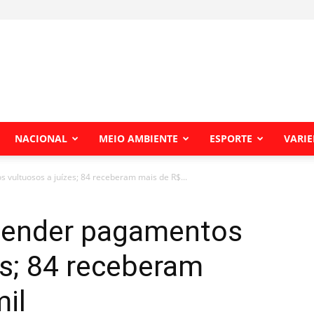
NACIONAL
MEIO AMBIENTE
ESPORTE
VARI
vultuosos a juízes; 84 receberam mais de R$...
ender pagamentos
es; 84 receberam
il