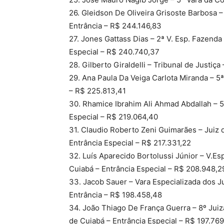
26. Gleidson De Oliveira Grisoste Barbosa 
Entrância – R$ 244.146,83
27. Jones Gattass Dias – 2ª V. Esp. Fazend
Especial – R$ 240.740,37
28. Gilberto Giraldelli – Tribunal de Justiç
29. Ana Paula Da Veiga Carlota Miranda – 5
– R$ 225.813,41
30. Rhamice Ibrahim Ali Ahmad Abdallah – 5
Especial – R$ 219.064,40
31. Claudio Roberto Zeni Guimarães – Juiz d
Entrância Especial – R$ 217.331,22
32. Luís Aparecido Bortolussi Júnior – V.Es
Cuiabá – Entrância Especial – R$ 208.948,
33. Jacob Sauer – Vara Especializada dos J
Entrância – R$ 198.458,48
34. João Thiago De França Guerra – 8º Juiz
de Cuiabá – Entrância Especial – R$ 197.76