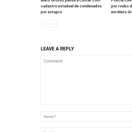
Mato Grosso passa a contar com
Polícia Civi
cadastro estadual de condenados
por roubo d
por estupro
em Mato G
LEAVE A REPLY