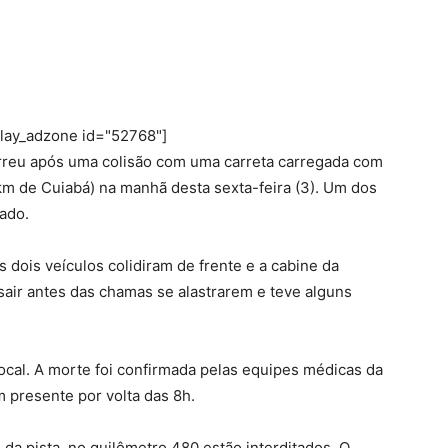
play_adzone id="52768"]
reu após uma colisão com uma carreta carregada com
m de Cuiabá) na manhã desta sexta-feira (3). Um dos
tado.
s dois veículos colidiram de frente e a cabine da
sair antes das chamas se alastrarem e teve alguns
local. A morte foi confirmada pelas equipes médicas da
 presente por volta das 8h.
da pista, no quilômetro 480 estão interditados. O