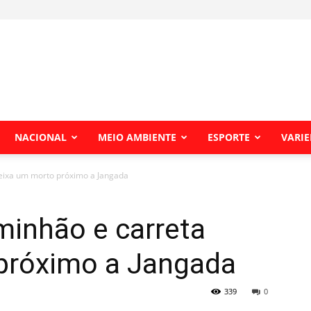
NACIONAL
MEIO AMBIENTE
ESPORTE
VARI
deixa um morto próximo a Jangada
minhão e carreta
próximo a Jangada
339
0