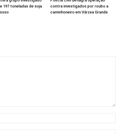
l mira grupo investigado
Polícia Civil deflagra operação
e 197 toneladas de soja
contra investigados por roubo a
rosso
caminhoneiro em Várzea Grande