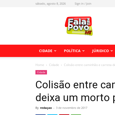
sábado, agosto 8, 2026
Sign in / Join
Fala
meu
Povo
MT
CIDADE
POLÍTICA
JÚRIDICO
Home
Cidade
Colisão entre caminhão e carreta 
Cidade
Colisão entre ca
deixa um morto 
By
redaçao
-
3 de novembro de 2017