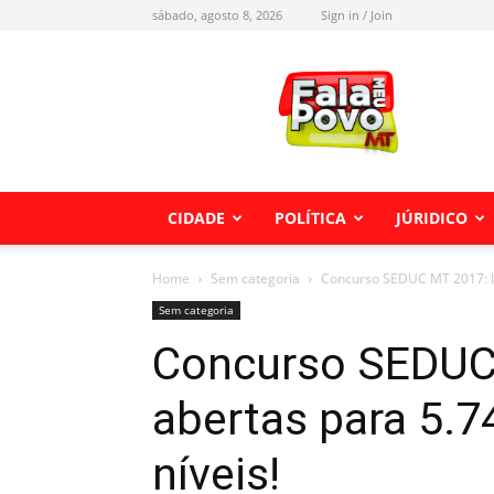
sábado, agosto 8, 2026
Sign in / Join
Fala
meu
Povo
MT
CIDADE
POLÍTICA
JÚRIDICO
Home
Sem categoria
Concurso SEDUC MT 2017: In
Sem categoria
Concurso SEDUC 
abertas para 5.7
níveis!