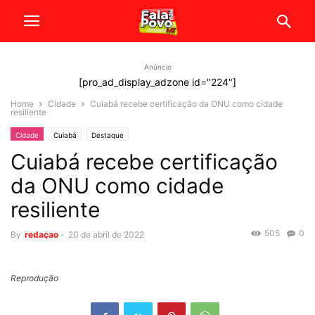
Anúncio
[pro_ad_display_adzone id="224"]
Home
Cidade
Cuiabá recebe certificação da ONU como cidade
resiliente
Cidade
Cuiabá
Destaque
Cuiabá recebe certificação
da ONU como cidade
resiliente
505
0
By
redaçao
-
20 de abril de 2022
Reprodução