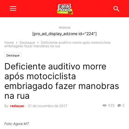
Anúncio
[pro_ad_display_adzone id="224"]
Home
Destaque
Deficiente auditivo morre após motociclista
embriagado fazer manobras na rua
Destaque
Deficiente auditivo morre
após motociclista
embriagado fazer manobras
na rua
435
0
By
redaçao
-
21 de novembro de 2017
Foto: Agora MT