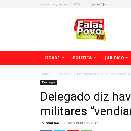
sexta-feira, agosto 7, 2026
Sign in / Join
Fala
meu
Povo
MT
CIDADE
POLÍTICA
JÚRIDICO
Home
Destaque
Delegado diz haver indícios de 
Destaque
Delegado diz hav
militares “vend
By
redaçao
-
20 de outubro de 2017