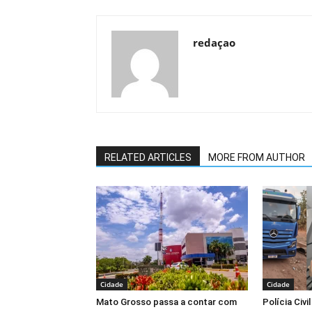
redaçao
RELATED ARTICLES
MORE FROM AUTHOR
Cidade
Cidade
Mato Grosso passa a contar com
Polícia Civi