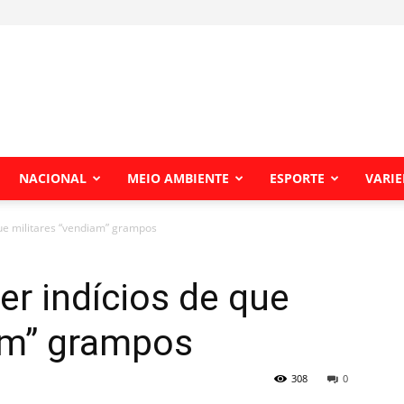
NACIONAL
MEIO AMBIENTE
ESPORTE
VARI
que militares “vendiam” grampos
er indícios de que
iam” grampos
308
0