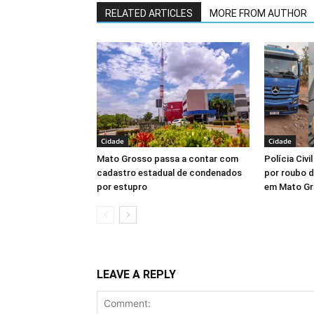
RELATED ARTICLES
MORE FROM AUTHOR
Cidade
Cidade
Mato Grosso passa a contar com
Polícia Civi
cadastro estadual de condenados
por roubo d
por estupro
em Mato G
LEAVE A REPLY