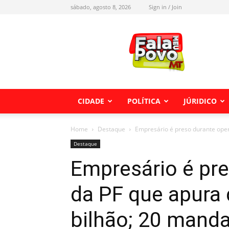
sábado, agosto 8, 2026
Sign in / Join
Fala
meu
Povo
MT
CIDADE
POLÍTICA
JÚRIDICO
Home
Destaque
Empresário é preso durante oper
Destaque
Empresário é pr
da PF que apura 
bilhão; 20 mand