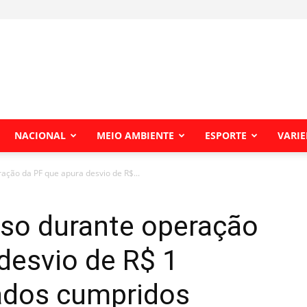
NACIONAL
MEIO AMBIENTE
ESPORTE
VARI
ação da PF que apura desvio de R$...
eso durante operação
desvio de R$ 1
ados cumpridos