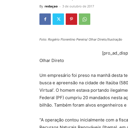
By
redaçao
-
3 de outubro de 2017
Foto: Rogério Florentino Pereira/ Olhar Direto/Ilustração
[pro_ad_dis
Olhar Direto
Um empresário foi preso na manhã desta te
busca e apreensão na cidade de Itaúba (580
Virtual’. O homem estava portando ilegalme
Federal (PF) cumpriu 20 mandados nesta aç
bilhão. Também foram alvos engenheiros e 
“A operação contou inicialmente com a fisca
Recursos Naturais Renováveis (Ibama) em 