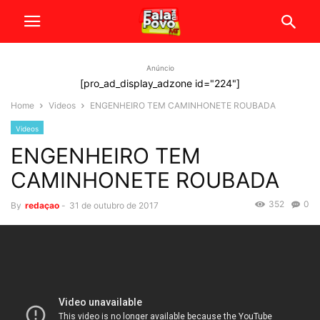
Anúncio
[pro_ad_display_adzone id="224"]
Home
Videos
ENGENHEIRO TEM CAMINHONETE ROUBADA
Videos
ENGENHEIRO TEM
CAMINHONETE ROUBADA
352
0
By
redaçao
-
31 de outubro de 2017