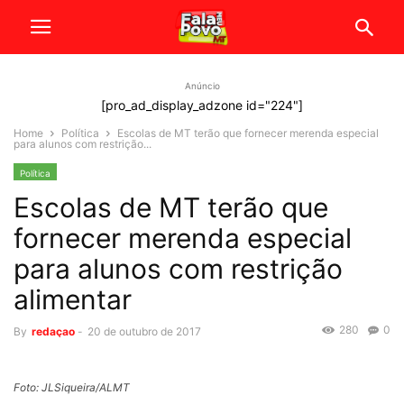
Anúncio
[pro_ad_display_adzone id="224"]
Home
Política
Escolas de MT terão que fornecer merenda especial
para alunos com restrição...
Política
Escolas de MT terão que
fornecer merenda especial
para alunos com restrição
alimentar
280
0
By
redaçao
-
20 de outubro de 2017
Foto: JLSiqueira/ALMT