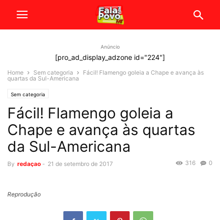
Anúncio
[pro_ad_display_adzone id="224"]
Home
Sem categoria
Fácil! Flamengo goleia a Chape e avança às
quartas da Sul-Americana
Sem categoria
Fácil! Flamengo goleia a
Chape e avança às quartas
da Sul-Americana
316
0
By
redaçao
-
21 de setembro de 2017
Reprodução