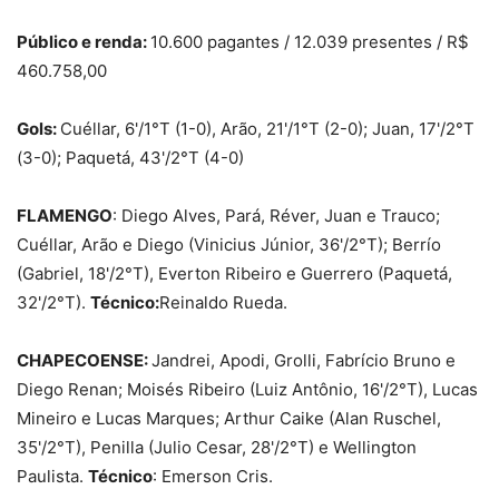
Público e renda:
10.600 pagantes / 12.039 presentes / R$
460.758,00
Gols:
Cuéllar, 6'/1°T (1-0), Arão, 21'/1°T (2-0); Juan, 17'/2°T
(3-0); Paquetá, 43'/2°T (4-0)
FLAMENGO
: Diego Alves, Pará, Réver, Juan e Trauco;
Cuéllar, Arão e Diego (Vinicius Júnior, 36'/2°T); Berrío
(Gabriel, 18'/2°T), Everton Ribeiro e Guerrero (Paquetá,
32'/2°T).
Técnico:
Reinaldo Rueda.
CHAPECOENSE:
Jandrei, Apodi, Grolli, Fabrício Bruno e
Diego Renan; Moisés Ribeiro (Luiz Antônio, 16'/2°T), Lucas
Mineiro e Lucas Marques; Arthur Caike (Alan Ruschel,
35'/2°T), Penilla (Julio Cesar, 28'/2°T) e Wellington
Paulista.
Técnico
: Emerson Cris.