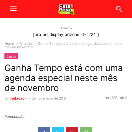
Anúncio
[pro_ad_display_adzone id="224"]
Home
Cidade
Ganha Tempo está com uma agenda especial neste
mês de novembro
Cidade
Ganha Tempo está com uma
agenda especial neste mês
de novembro
295
0
By
redaçao
-
7 de novembro de 2017
Reprodução