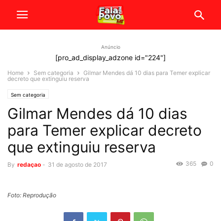
Anúncio
[pro_ad_display_adzone id="224"]
Home
Sem categoria
Gilmar Mendes dá 10 dias para Temer explicar
decreto que extinguiu reserva
Sem categoria
Gilmar Mendes dá 10 dias
para Temer explicar decreto
que extinguiu reserva
365
0
By
redaçao
-
31 de agosto de 2017
Foto: Reprodução