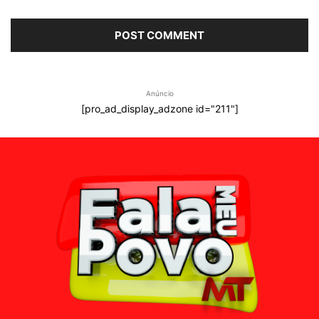
Anúncio
[pro_ad_display_adzone id="211"]