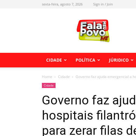
sexta-feira, agosto 7, 2026
Sign in / Join
Fala
meu
Povo
MT
CIDADE
POLÍTICA
JÚRIDICO
Home
Cidade
Governo faz ajuda emergencial a hosp
Cidade
Governo faz ajud
hospitais filantr
para zerar filas d