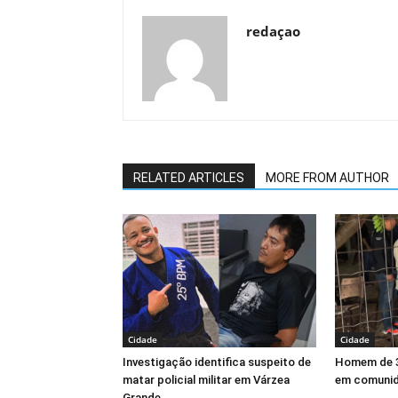
redaçao
RELATED ARTICLES
MORE FROM AUTHOR
Cidade
Cidade
Investigação identifica suspeito de
Homem de 3
matar policial militar em Várzea
em comunid
Grande