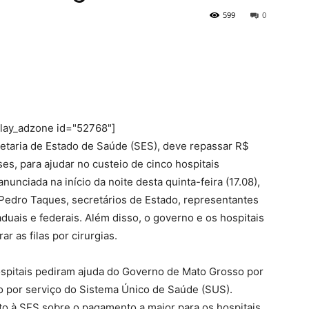
599
0
play_adzone id="52768"]
etaria de Estado de Saúde (SES), deve repassar R$
es, para ajudar no custeio de cinco hospitais
nunciada na início da noite desta quinta-feira (17.08),
Pedro Taques, secretários de Estado, representantes
aduais e federais. Além disso, o governo e os hospitais
r as filas por cirurgias.
spitais pediram ajuda do Governo de Mato Grosso por
 por serviço do Sistema Único de Saúde (SUS).
 à SES sobre o pagamento a maior para os hospitais