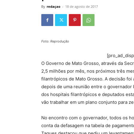
By
redaçao
-
18 de agosto de 2017
Foto: Reprodução
[pro_ad_dis
O Governo de Mato Grosso, através da Secr
2,5 milhões por mês, nos próximos três mes
filantrópicos de Mato Grosso. A decisão foi a
depois de uma reunião entre o governador 
dos hospitais filantrópicos e deputados est
vão trabalhar em um plano conjunto para zera
No encontro com o governador, todos os ho
conta da defasagem na tabela de pagamento
Taques destacou que pediu um levantamento