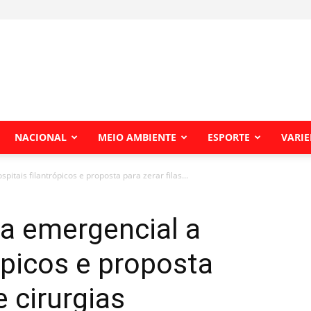
NACIONAL
MEIO AMBIENTE
ESPORTE
VARI
itais filantrópicos e proposta para zerar filas...
a emergencial a
ópicos e proposta
e cirurgias