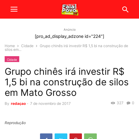
Anúncio
[pro_ad_display_adzone id="224"]
Home
Cidade
Grupo chinês irá investir R$ 1,5 bi na construção de
silos em...
Cidade
Grupo chinês irá investir R$
1,5 bi na construção de silos
em Mato Grosso
327
0
By
redaçao
-
7 de novembro de 2017
Reprodução