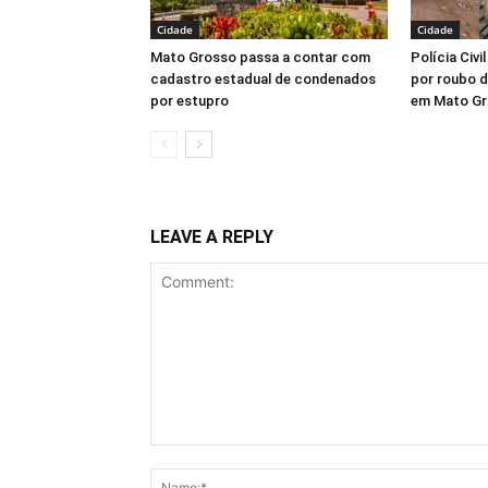
Cidade
Cidade
Mato Grosso passa a contar com
Polícia Civi
cadastro estadual de condenados
por roubo d
por estupro
em Mato G
LEAVE A REPLY