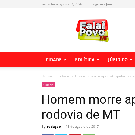
sexta-feira, agosto 7, 2026
Sign in / Join
Fala
meu
Povo
MT
CIDADE
POLÍTICA
JÚRIDICO
Home
Cidade
Homem morre após atropelar boi e
Cidade
Homem morre apó
rodovia de MT
By
redaçao
-
11 de agosto de 2017