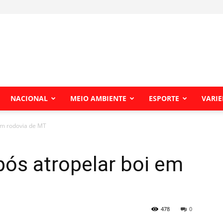
NACIONAL
MEIO AMBIENTE
ESPORTE
VARI
m rodovia de MT
s atropelar boi em
478
0