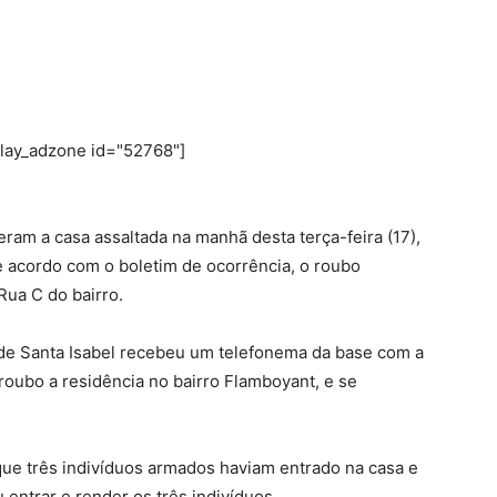
play_adzone id="52768"]
ram a casa assaltada na manhã desta terça-feira (17),
e acordo com o boletim de ocorrência, o roubo
Rua C do bairro.
o de Santa Isabel recebeu um telefonema da base com a
oubo a residência no bairro Flamboyant, e se
que três indivíduos armados haviam entrado na casa e
 entrar e render os três indivíduos.