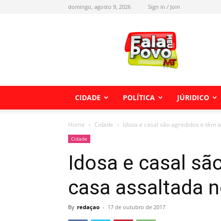
domingo, agosto 9, 2026
Sign in / Join
Fala
meu
Povo
MT
CIDADE
POLÍTICA
JÚRIDICO
Home
Cidade
Idosa e casal são agredidos e têm a 
Cidade
Idosa e casal sã
casa assaltada n
By
redaçao
-
17 de outubro de 2017