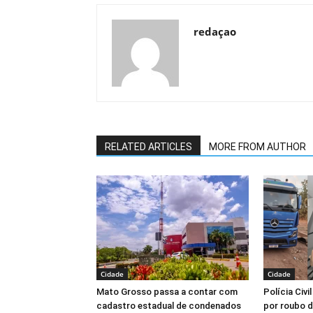
redaçao
RELATED ARTICLES
MORE FROM AUTHOR
Cidade
Cidade
Mato Grosso passa a contar com
Polícia Civi
cadastro estadual de condenados
por roubo d