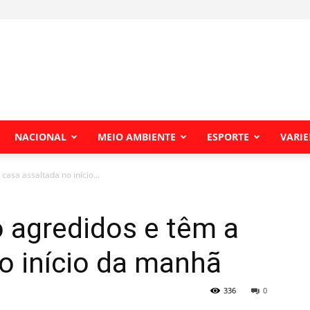
NACIONAL
MEIO AMBIENTE
ESPORTE
VARI
casa assaltada no início...
o agredidos e têm a
o início da manhã
336
0