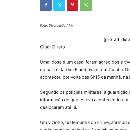
Foto: Divulgação / PM
[pro_ad_dis
Olhar Direto
Uma idosa e um casal foram agredidos e tive
no bairro Jardim Flamboyant, em Cuiabá. D
aconteceu por volta das 6h15 da manhã, na 
Segundo os policiais militares, a guarniçã
informação de que estava acontecendo um r
deslocaram até lá.
Um vizinho, testemunha do crime, afirmou 
ainda estavam lá dentro. A polícia conseguiu