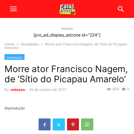
Anúncio
[pro_ad_display_adzone id="224"]
Home
Variedades
Morre ator Francisco Nagem, de ‘Sítio do Picapau
Amarelo’
Variedades
Morre ator Francisco Nagem,
de ‘Sítio do Picapau Amarelo’
606
0
By
redaçao
-
25 de outubro de 2017
Reprodução