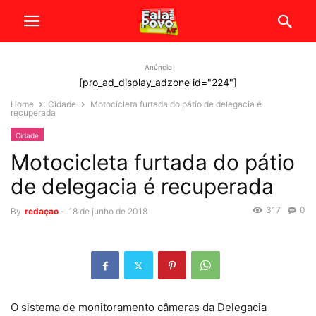
Anúncio
[pro_ad_display_adzone id="224"]
Home
Cidade
Motocicleta furtada do pátio de delegacia é
recuperada
Cidade
Motocicleta furtada do pátio
de delegacia é recuperada
317
0
By
redaçao
-
18 de junho de 2018
O sistema de monitoramento câmeras da Delegacia