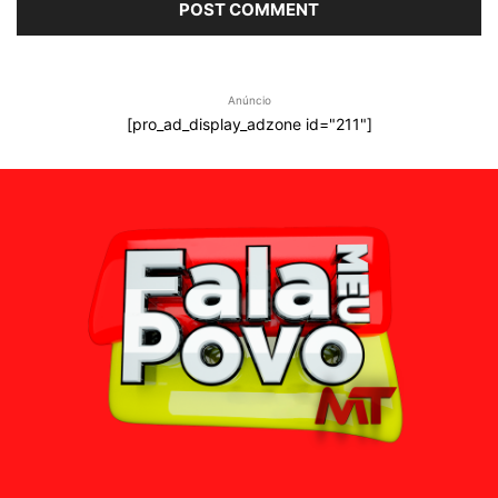
Anúncio
[pro_ad_display_adzone id="211"]