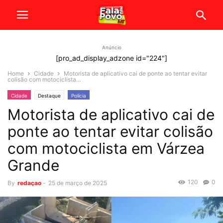
Anúncio
[pro_ad_display_adzone id="224"]
Home
Cidade
Motorista de aplicativo cai de ponte ao tentar evitar
colisão com motociclista...
Cidade
Destaque
Polícia
Motorista de aplicativo cai de
ponte ao tentar evitar colisão
com motociclista em Várzea
Grande
120
0
By
redaçao
-
25 de março de 2025