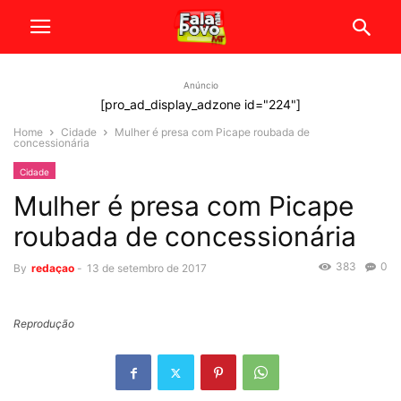
Anúncio
[pro_ad_display_adzone id="224"]
Home
Cidade
Mulher é presa com Picape roubada de
concessionária
Cidade
Mulher é presa com Picape
roubada de concessionária
383
0
By
redaçao
-
13 de setembro de 2017
Reprodução