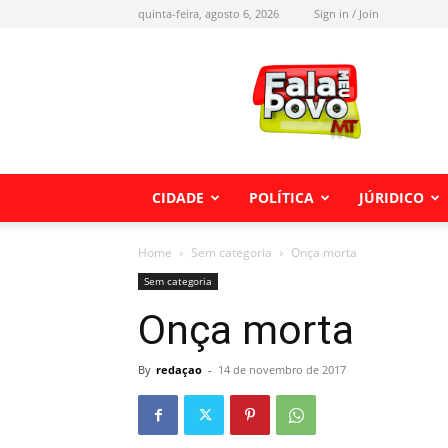
quinta-feira, agosto 6, 2026
Sign in / Join
Fala
meu
Povo
MT
CIDADE
POLÍTICA
JÚRIDICO
Home
Sem categoria
Onça morta
Sem categoria
Onça morta
By
redaçao
-
14 de novembro de 2017