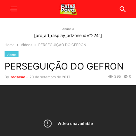
Anúncio
[pro_ad_display_adzone id="224"]
Home
Videos
PERSEGUIÇÃO DO GEFRON
Videos
PERSEGUIÇÃO DO GEFRON
395
0
By
redaçao
-
20 de setembro de 2017