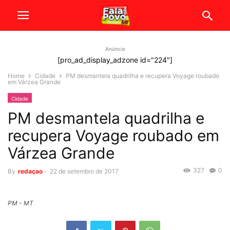
Anúncio
[pro_ad_display_adzone id="224"]
Home
Cidade
PM desmantela quadrilha e recupera Voyage roubado
em Várzea Grande
Cidade
PM desmantela quadrilha e
recupera Voyage roubado em
Várzea Grande
327
0
By
redaçao
-
22 de setembro de 2017
PM - MT