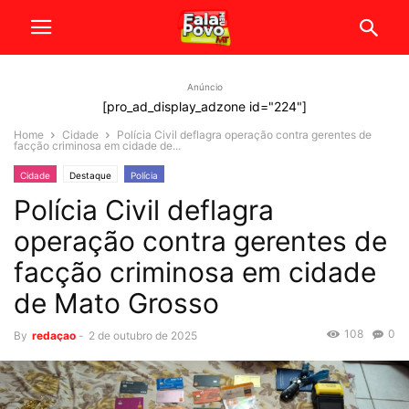
Anúncio
[pro_ad_display_adzone id="224"]
Home
Cidade
Polícia Civil deflagra operação contra gerentes de
facção criminosa em cidade de...
Cidade
Destaque
Polícia
Polícia Civil deflagra
operação contra gerentes de
facção criminosa em cidade
de Mato Grosso
108
0
By
redaçao
-
2 de outubro de 2025