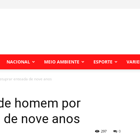
NACIONAL
MEIO AMBIENTE
ESPORTE
VARI
estuprar enteada de nove anos
ende homem por
a de nove anos
297
0