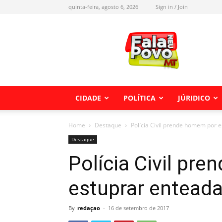
quinta-feira, agosto 6, 2026
Sign in / Join
Fala
meu
Povo
MT
CIDADE
POLÍTICA
JÚRIDICO
Home
Destaque
Polícia Civil prende homem por 
Destaque
Polícia Civil pr
estuprar entead
By
redaçao
-
16 de setembro de 2017