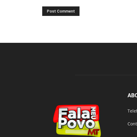
AB
Tele
Cont