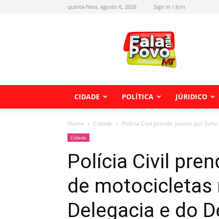
quinta-feira, agosto 6, 2026
Sign in / Join
Fala
meu
Povo
MT
CIDADE
POLÍTICA
JÚRIDICO
Home
Cidade
Polícia Civil prende jovens por furt
Cidade
Polícia Civil pre
de motocicletas 
Delegacia e do D