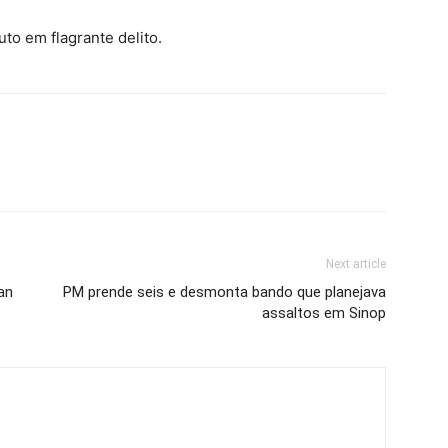
to em flagrante delito.
Next article
an
PM prende seis e desmonta bando que planejava
assaltos em Sinop