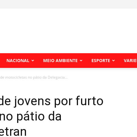
NACIONAL
MEIO AMBIENTE
ESPORTE
VARI
o de motocicletas no pátio da Delegacia...
nde jovens por furto
no pátio da
etran