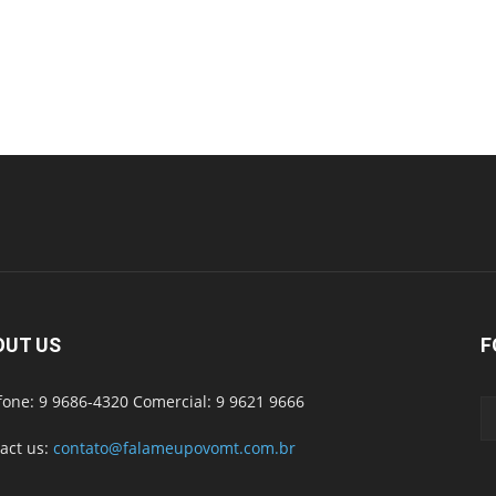
OUT US
F
fone: 9 9686-4320 Comercial: 9 9621 9666
act us:
contato@falameupovomt.com.br