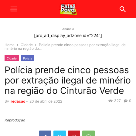
Anúncio
[pro_ad_display_adzone id="224"]
Home
Cidade
Polícia prende cinco pessoas por extração ilegal de
minério na região do...
Cidade
Polícia
Polícia prende cinco pessoas
por extração ilegal de minério
na região do Cinturão Verde
327
0
By
redaçao
-
20 de abril de 2022
Reprodução