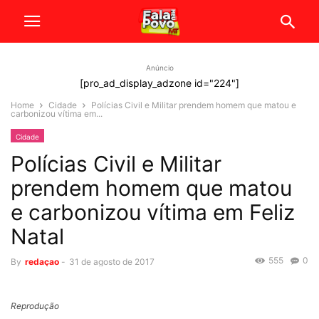
Anúncio
[pro_ad_display_adzone id="224"]
Home
Cidade
Polícias Civil e Militar prendem homem que matou e
carbonizou vítima em...
Cidade
Polícias Civil e Militar
prendem homem que matou
e carbonizou vítima em Feliz
Natal
555
0
By
redaçao
-
31 de agosto de 2017
Reprodução