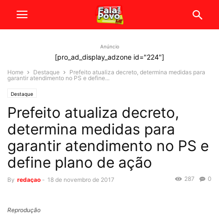
Anúncio
[pro_ad_display_adzone id="224"]
Home
Destaque
Prefeito atualiza decreto, determina medidas para
garantir atendimento no PS e define...
Destaque
Prefeito atualiza decreto,
determina medidas para
garantir atendimento no PS e
define plano de ação
287
0
By
redaçao
-
18 de novembro de 2017
Reprodução