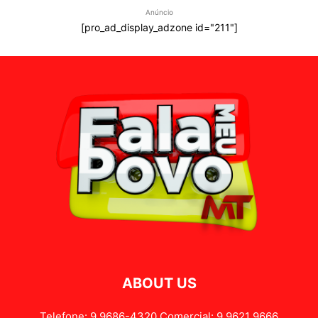
Anúncio
[pro_ad_display_adzone id="211"]
ABOUT US
Telefone: 9 9686-4320 Comercial: 9 9621 9666