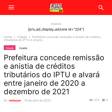
Anúncio
[pro_ad_display_adzone id="224"]
Home
Cidade
Prefeitura concede remissão e anistia de créditos
tributários do IPTU e alvará...
Cidade
Cuiabá
Prefeitura concede remissão
e anistia de créditos
tributários do IPTU e alvará
entre janeiro de 2020 a
dezembro de 2021
273
0
By
redaçao
-
18 de abril de 2022