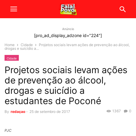
Anúncio
[pro_ad_display_adzone id="224"]
Home
Cidade
Projetos sociais levam ações de prevenção ao álcool,
drogas e suicídio a...
Cidade
Projetos sociais levam ações
de prevenção ao álcool,
drogas e suicídio a
estudantes de Poconé
1367
0
By
redaçao
-
25 de setembro de 2017
PJC