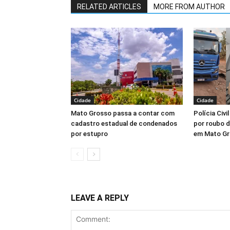
RELATED ARTICLES
MORE FROM AUTHOR
Cidade
Cidade
Mato Grosso passa a contar com
Polícia Civi
cadastro estadual de condenados
por roubo d
por estupro
em Mato G
LEAVE A REPLY