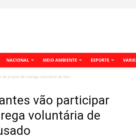
NACIONAL
MEIO AMBIENTE
ESPORTE
VARI
 de projeto de entrega voluntária de óleo...
antes vão participar
trega voluntária de
 usado