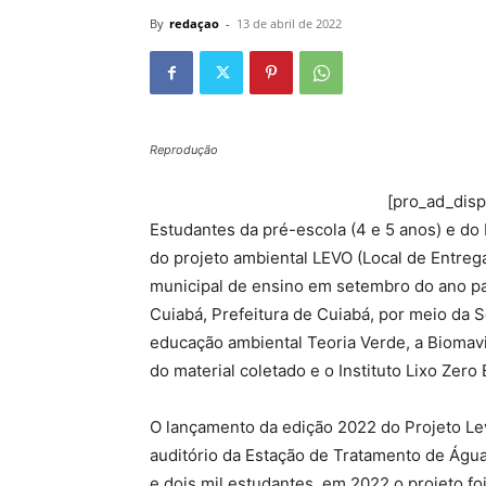
By
redaçao
-
13 de abril de 2022
Reprodução
[pro_ad_dis
Estudantes da pré-escola (4 e 5 anos) e do 
do projeto ambiental LEVO (Local de Entrega
municipal de ensino em setembro do ano pa
Cuiabá, Prefeitura de Cuiabá, por meio da S
educação ambiental Teoria Verde, a Biomavi
do material coletado e o Instituto Lixo Zero B
O lançamento da edição 2022 do Projeto Levo
auditório da Estação de Tratamento de Água
e dois mil estudantes, em 2022 o projeto fo