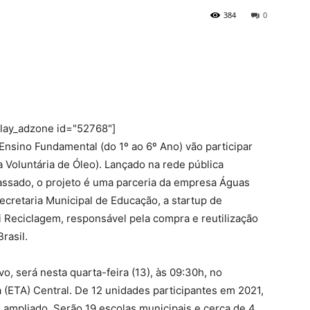
384
0
play_adzone id="52768"]
Ensino Fundamental (do 1º ao 6º Ano) vão participar
 Voluntária de Óleo). Lançado na rede pública
ssado, o projeto é uma parceria da empresa Águas
ecretaria Municipal de Educação, a startup de
 Reciclagem, responsável pela compra e reutilização
rasil.
, será nesta quarta-feira (13), às 09:30h, no
 (ETA) Central. De 12 unidades participantes em 2021,
i ampliado. Serão 19 escolas municipais e cerca de 4