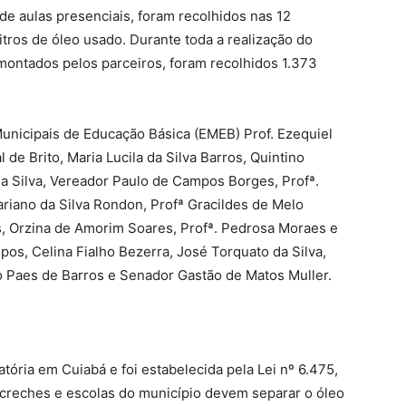
e aulas presenciais, foram recolhidos nas 12
itros de óleo usado. Durante toda a realização do
montados pelos parceiros, foram recolhidos 1.373
Municipais de Educação Básica (EMEB) Prof. Ezequiel
 de Brito, Maria Lucila da Silva Barros, Quintino
da Silva, Vereador Paulo de Campos Borges, Profª.
riano da Silva Rondon, Profª Gracildes de Melo
, Orzina de Amorim Soares, Profª. Pedrosa Moraes e
mpos, Celina Fialho Bezerra, José Torquato da Silva,
o Paes de Barros e Senador Gastão de Matos Muller.
atória em Cuiabá e foi estabelecida pela Lei nº 6.475,
creches e escolas do município devem separar o óleo