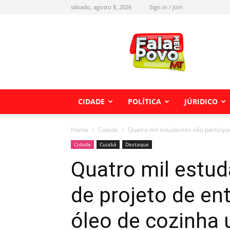
sábado, agosto 8, 2026
Sign in / Join
Fala
meu
Povo
MT
CIDADE
POLÍTICA
JÚRIDICO
Home
Cidade
Quatro mil estudantes vão participar
Cidade
Cuiabá
Destaque
Quatro mil estud
de projeto de en
óleo de cozinha